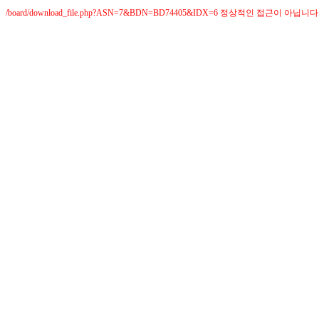
/board/download_file.php?ASN=7&BDN=BD74405&IDX=6 정상적인 접근이 아닙니다