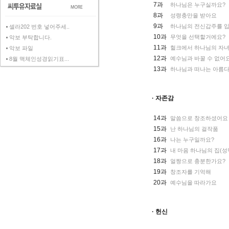
7과
하나님은 누구실까요?
8과
성령충만을 받아요
9과
하나님의 전신갑주를 
셀라202 번호 넣어주세..
10과
무엇을 선택할거에요?
악보 부탁합니다.
11과
헐크에서 하나님의 자
악보 파일
12과
예수님과 바꿀 수 없어
8월 맥체인성경읽기표...
13과
하나님과 떠나는 아름다
· 자존감
14과
말씀으로 창조하셨어요
15과
난 하나님의 걸작품
16과
나는 누구일까요?
17과
내 마음 하나님의 집(성
18과
얼짱으로 충분한가요?
19과
창조자를 기억해
20과
예수님을 따라가요
· 헌신