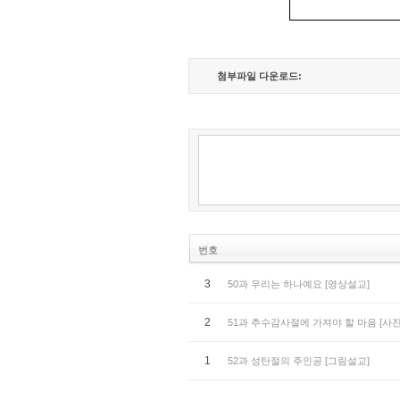
첨부파일 다운로드:
번호
3
50과 우리는 하나예요 [영상설교]
2
51과 추수감사절에 가져야 할 마음 [사
1
52과 성탄절의 주인공 [그림설교]