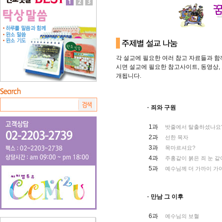
각 설교에 필요한 여러 참고 자료들과 함
시면 설교에 필요한 참고사이트, 동영상,
개됩니다.
· 죄와 구원
1과
밧줄에서 탈출하셨나요
2과
선한 목자
3과
목마르셔요?
4과
주홍같이 붉은 죄 눈 같
5과
예수님께 더 가까이 가
· 만남 그 이후
6과
예수님의 보혈