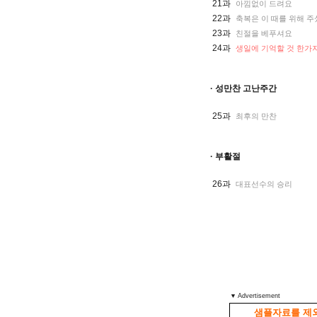
21과
아낌없이 드려요
22과
축복은 이 때를 위해 
23과
친절을 베푸셔요
24과
생일에 기억할 것 한가
· 성만찬 고난주간
25과
최후의 만찬
· 부활절
26과
대표선수의 승리
▼ Advertisement
샘플자료를 제