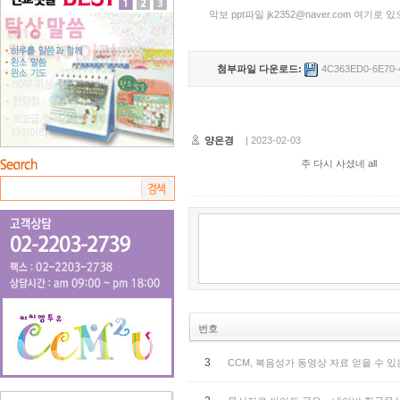
악보 ppt파일 jk2352@naver.com 여기
첨부파일 다운로드:
4C363ED0-6E70-
양은경
| 2023-02-03
주 다시 사셨네 all
번호
3
CCM, 복음성가 동영상 자료 얻을 수 있