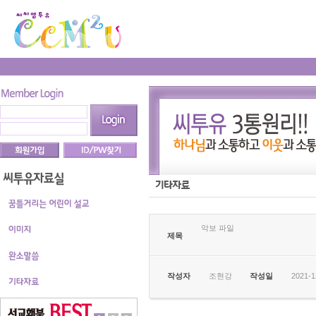
악보 파일
제목
작성자
조현강
작성일
2021-1