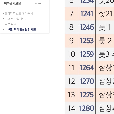
셀라202 번호 넣어주세..
악보 부탁합니다.
악보 파일
8월 맥체인성경읽기표...