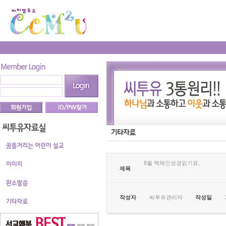
8월 맥체인성경읽기표.
제목
작성자
씨투유관리자
작성일