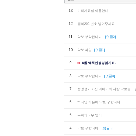
13
가타자료실 이용안내
12
셀라202 번호 넣어주세요
11
악보 부탁합니다.
[덧글2]
10
악보 파일
[덧글1]
9
8월 맥체인성경읽기표.
8
악보 부탁합니다
[덧글4]
7
중앙성가36집 어버이의 사랑 악보를 구
6
하나님의 은혜 악보 구합니다.
5
무화과나무 잎이
4
악보 구합니다.
[덧글5]