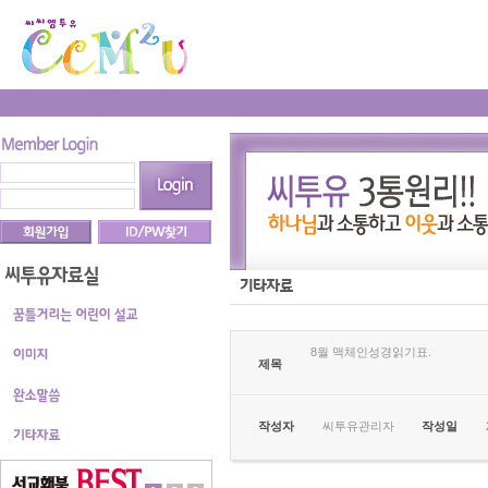
8월 맥체인성경읽기표.
제목
작성자
씨투유관리자
작성일