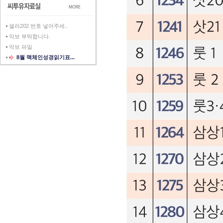
셀라202 번호 넣어주세..
악보 부탁합니다.
악보 파일
8월 맥체인성경읽기표...