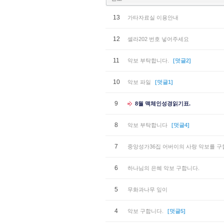
13
가타자료실 이용안내
12
셀라202 번호 넣어주세요
11
악보 부탁합니다.
[덧글2]
10
악보 파일
[덧글1]
9
8월 맥체인성경읽기표.
8
악보 부탁합니다
[덧글4]
7
중앙성가36집 어버이의 사랑 악보를 구
6
하나님의 은혜 악보 구합니다.
5
무화과나무 잎이
4
악보 구합니다.
[덧글5]