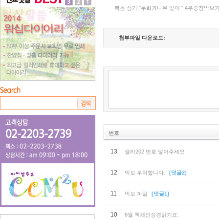
복음 성가 "무화과나우 잎이 " 4부중창악보
첨부파일 다운로드:
번호
13
셀라202 번호 넣어주세요
12
악보 부탁합니다.
[덧글2]
11
악보 파일
[덧글1]
10
8월 맥체인성경읽기표.