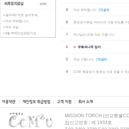
9
악보 부탁합니다
[덧글4]
셀라202 번호 넣어주세..
악보 부탁합니다.
8
중앙성가36집 어버이의 사랑 악보를 구
악보 파일
8월 맥체인성경읽기표...
7
하나님의 은혜 악보 구합니다.
6
무화과나무 잎이
5
악보 구합니다.
[덧글5]
4
CCM, 복음성가 동영상 자료 얻을 수 있
MISSION TORCH (선교횃불CCM
업신고번호 : 제 1933호