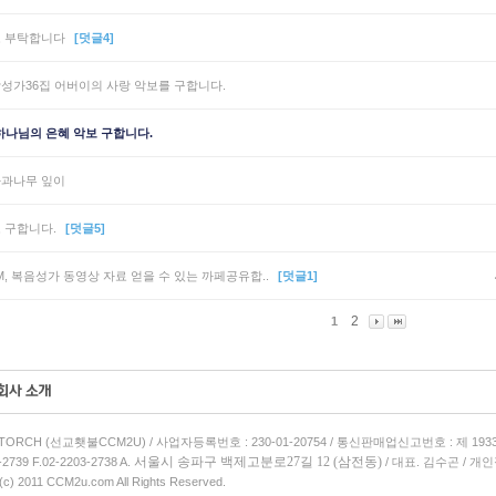
 부탁합니다
[덧글4]
성가36집 어버이의 사랑 악보를 구합니다.
하나님의 은혜 악보 구합니다.
과나무 잎이
 구합니다.
[덧글5]
M, 복음성가 동영상 자료 얻을 수 있는 까페공유합..
[덧글1]
2
1
 TORCH (선교횃불CCM2U) / 사업자등록번호 : 230-01-20754 / 통신판매업신고번호 : 제 193
서울시 송파구 백제고분로27길 12 (삼전동)
-2739 F.02-2203-2738 A.
/ 대표. 김수곤 / 
 (c) 2011 CCM2u.com All Rights Reserved.