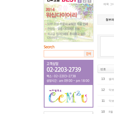
제목 그
첨부파
번호
13
셀라
12
악보
11
악보
10
8월