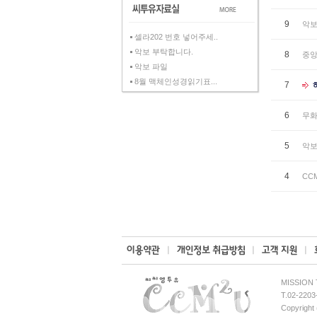
9
악보
셀라202 번호 넣어주세..
악보 부탁합니다.
8
중앙
악보 파일
8월 맥체인성경읽기표...
7
6
무화
5
악보
4
CC
MISSION
T.02-2203
Copyright