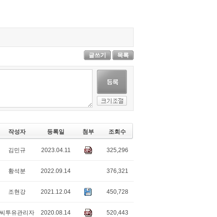
글쓰기
목록
작성자
등록일
첨부
조회수
김민규
2023.04.11
325,296
황석분
2022.09.14
376,321
조현강
2021.12.04
450,728
씨투유관리자
2020.08.14
520,443