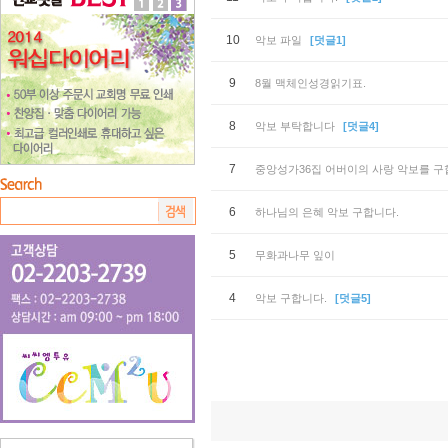
10
악보 파일
[덧글1]
9
8월 맥체인성경읽기표.
8
악보 부탁합니다
[덧글4]
7
중앙성가36집 어버이의 사랑 악보를 구
6
하나님의 은혜 악보 구합니다.
5
무화과나무 잎이
4
악보 구합니다.
[덧글5]