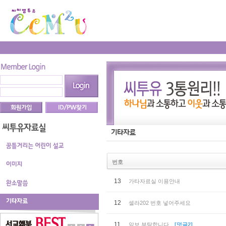
번호
13
가타자료실 이용안내
12
셀라202 번호 넣어주세요
11
악보 부탁합니다.
[덧글2]