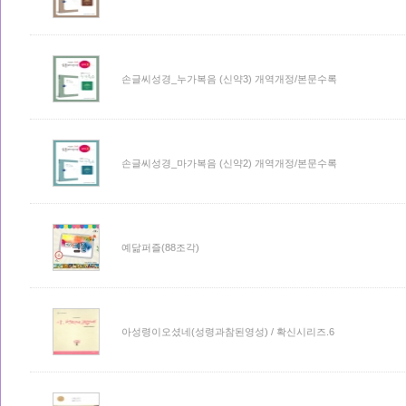
손글씨성경_누가복음 (신약3) 개역개정/본문수록
손글씨성경_마가복음 (신약2) 개역개정/본문수록
예닮퍼즐(88조각)
아성령이오셨네(성령과참된영성) / 확신시리즈.6