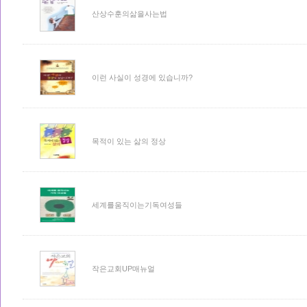
산상수훈의삶을사는법
이런 사실이 성경에 있습니까?
목적이 있는 삶의 정상
세계를움직이는기독여성들
작은교회UP매뉴얼