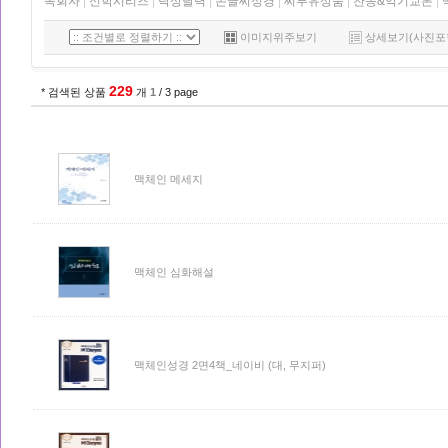
목회자
|
신학시리즈
|
탁상달력
|
손글씨성경
|
씨투유상품
|
찬송&악기교본
|
이미지위주보기
상세보기(사진포
229
* 검색된 상품
개
1
/ 3 page
맥체인 메세지
맥체인 심화해설
맥체인성경 2면4책_네이비 (대, 무지퍼)