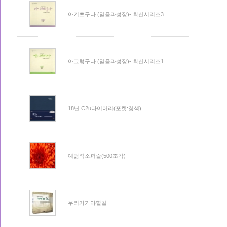
아기쁘구나 (믿음과성장)- 확신시리즈3
아그렇구나 (믿음과성장)- 확신시리즈1
18년 C2u다이어리(포켓:청색)
예닮직소퍼즐(500조각)
우리가가야할길