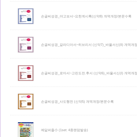
손글씨성경_야고보서~요한계시록(신약8) 개역개정/본문수록
손글씨성경_갈라디아서~히브리서 (신약7)_바울서신(II) 개역개
손글씨성경_로마서~고린도전.후서 (신약6)_바울서신(I) 개역개
손글씨성경_사도행전 (신약5) 개역개정/본문수록
예닮퍼즐小 (1set: 4종랜덤발송)