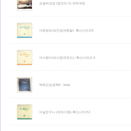
손글씨성경 (잠언쓰기) 개역개정
아희망있네(인생과종말)- 확신시리즈5
아사랑이네(사랑과전도) / 확신시리즈.4
맥체인성경365 - Note
아살았구나 (죄와구원)-확신시리즈2