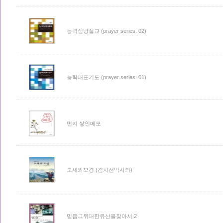
능력심방설교 (prayer series. 02)
능력대표기도 (prayer series. 01)
먼지 쌓인메모
모세와오경 (김치선박사의)
믿음그위대한유산을찾아서.2