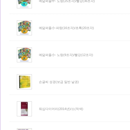
예닮퍼즐中- 노랑(25조각)/빨강(36조각)
예닮퍼즐小-파랑(16조각)/초록(20조각)
예닮퍼즐小- 노랑(9조각)/빨강(12조각)
손글씨 성경(보급 일반 낱권)
워십다이어리(2014년)/소(적색)