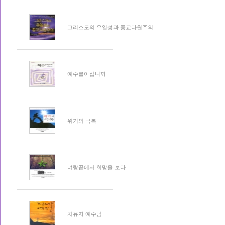
그리스도의 유일성과 종교다원주의
예수를아십니까
위기의 극복
벼랑끝에서 희망을 보다
치유자 예수님