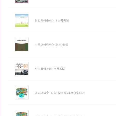
희망의싹을피어내는공동체
기독교상담학(비평과사례)
시대를아는힘 (부록:CD)
예닮퍼즐中- 파랑(42조각)/초록(50조각)