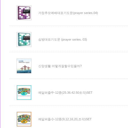
가정추모예배대표기도문(prayer series.04)
심방대표기도문 (prayer series. 03)
신앙생활 어떻게잘할수있을까?
예닮퍼즐中-12종(25.36.42.50조각)SET
예닮퍼즐小-12종(9,12,16,20,조각)SET