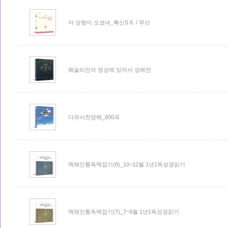
아 성령이 오셨네_확신S 6. / 무선
웨슬리안의 영성에 있어서 성례전
다와서찬양해_600곡
맥체인통독맥잡기(8)_10~12월 1년1독성경읽기
맥체인통독맥잡기(7)_7~9월 1년1독성경읽기