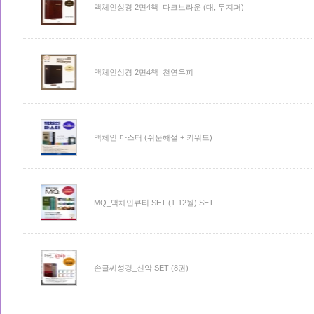
맥체인성경 2면4책_다크브라운 (대, 무지퍼)
맥체인성경 2면4책_천연우피
맥체인 마스터 (쉬운해설 + 키워드)
MQ_맥체인큐티 SET (1-12월) SET
손글씨성경_신약 SET (8권)