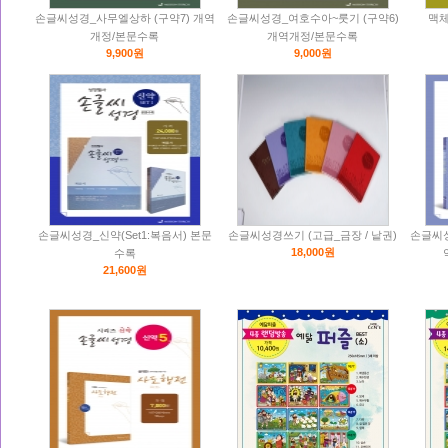
손글씨성경_사무엘상하 (구약7) 개역
손글씨성경_여호수아~룻기 (구약6)
맥체
개정/본문수록
개역개정/본문수록
9,900원
9,000원
손글씨성경_신약(Set1:복음서) 본문
손글씨성경쓰기 (고급_금장 / 낱권)
손글씨
18,000원
수록
21,600원