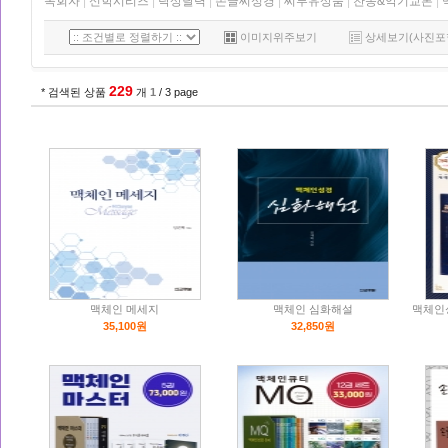
목회자
|
신학시리즈
|
탁상달력
|
손글씨성경
|
씨투유상품
|
찬송&악기교본
|
이미지위주보기
상세보기(사진포
229
* 검색된 상품
개
1
/ 3 page
맥체인 메세지
맥체인 심화해설
맥체인성
35,100원
32,850원