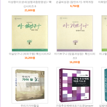
아성령이오셨네(성령과참된영성) / 확
손글씨성경 (잠언쓰기) 개역개정
아희망
6,750원
신시리즈.6
21,600원
아살았구나 (죄와구원)-확신시리즈2
아기쁘구나 (믿음과성장)- 확신시리
아그렇
16,200원
즈3
16,200원
우리가가야할길
가정추모예배대표기도문(prayer
심방대표기