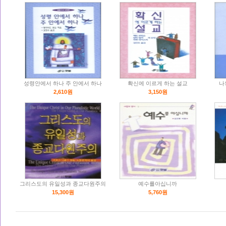
성령안에서 하나 주 안에서 하나
확신에 이르게 하는 설교
나
2,610원
3,150원
그리스도의 유일성과 종교다원주의
예수를아십니까
15,300원
5,760원