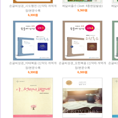
손글씨성경_사도행전 (신약5) 개역개
예닮퍼즐小 (1set: 4종랜덤발송)
예닮퍼
9,360원
정/본문수록
6,300원
손글씨성경_마태복음 (신약1) 개역개
손글씨성경_요한복음 (신약4) 개역개
손글씨성
정/본문수록
정/본문수록
6,300원
6,300원