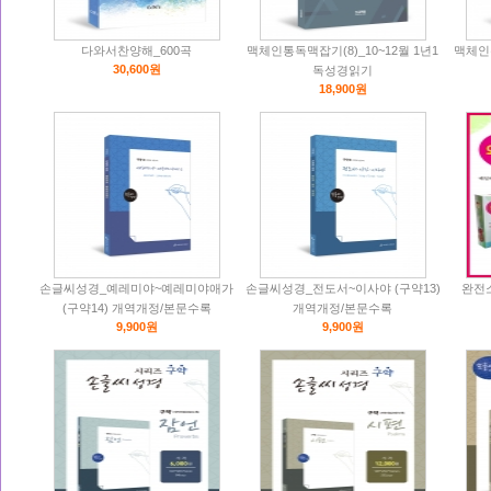
다와서찬양해_600곡
맥체인통독맥잡기(8)_10~12월 1년1
맥체인통
30,600원
독성경읽기
18,900원
손글씨성경_예레미야~예레미야애가
손글씨성경_전도서~이사야 (구약13)
완전소
(구약14) 개역개정/본문수록
개역개정/본문수록
9,900원
9,900원