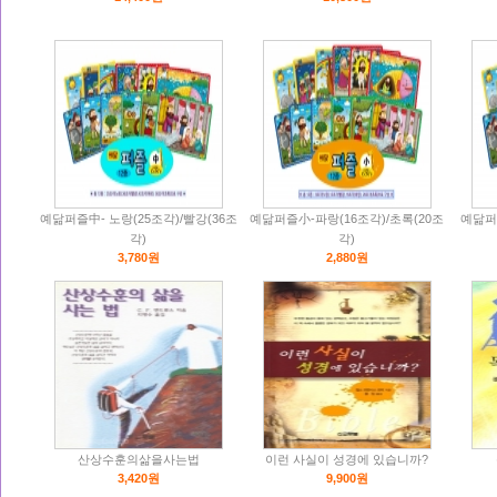
예닮퍼즐中- 노랑(25조각)/빨강(36조
예닮퍼즐小-파랑(16조각)/초록(20조
예닮퍼즐
각)
각)
3,780원
2,880원
산상수훈의삶을사는법
이런 사실이 성경에 있습니까?
3,420원
9,900원