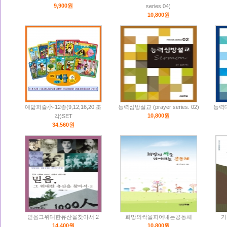
9,900원
series.04)
10,800원
예닮퍼즐小-12종(9,12,16,20,조
능력심방설교 (prayer series. 02)
능력대표
10,800원
각)SET
34,560원
믿음그위대한유산을찾아서.2
희망의싹을피어내는공동체
기
14,400원
10,800원