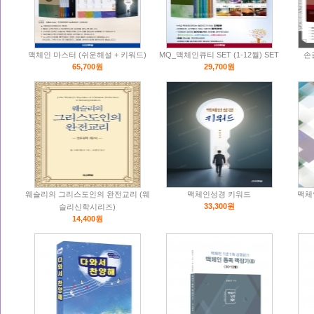
맥체인 마스터 (쉬운해설 + 키워드)
MQ_맥체인큐티 SET (1-12월) SET
손
65,700원
29,700원
웨슬리의 그리스도인의 완전교리 (웨
맥체인성경 키워드
맥체
33,300원
슬리신학시리즈)
14,400원