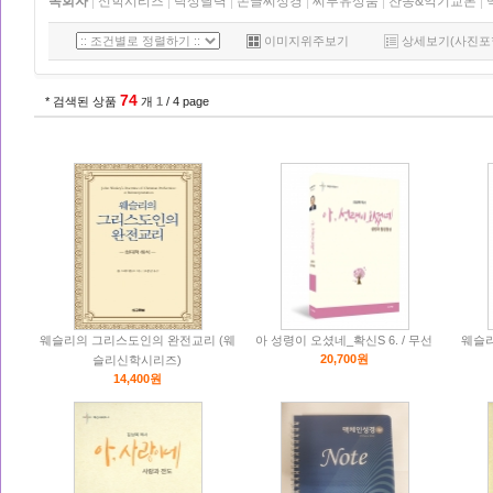
목회자
|
신학시리즈
|
탁상달력
|
손글씨성경
|
씨투유상품
|
찬송&악기교본
|
이미지위주보기
상세보기(사진포
74
* 검색된 상품
개
1
/ 4 page
웨슬리의 그리스도인의 완전교리 (웨
아 성령이 오셨네_확신S 6. / 무선
웨슬
20,700원
슬리신학시리즈)
14,400원