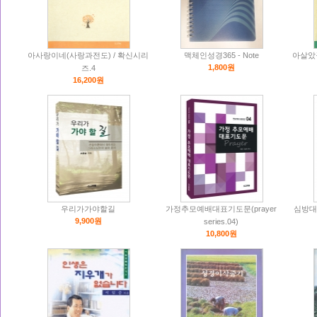
아사랑이네(사랑과전도) / 확신시리
맥체인성경365 - Note
아살았
1,800원
즈.4
16,200원
우리가가야할길
가정추모예배대표기도문(prayer
심방대표기
9,900원
series.04)
10,800원