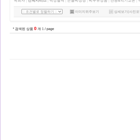
목회자
|
신학시리즈
|
탁상달력
|
손글씨성경
|
씨투유상품
|
찬송&악기교본
|
이미지위주보기
상세보기(사진포
0
* 검색된 상품
개
1
/ page