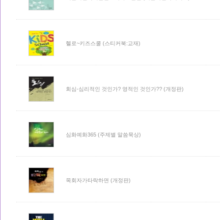
헬로~키즈스쿨 (스티커북:교재)
회심-심리적인 것인가? 영적인 것인가?? (개정판)
심화예화365 (주제별 말씀묵상)
목회자가타락하면 (개정판)