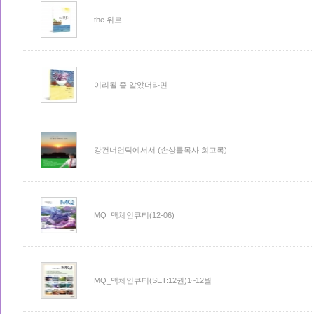
the 위로
이리될 줄 알았더라면
강건너언덕에서서 (손상률목사 회고록)
MQ_맥체인큐티(12-06)
MQ_맥체인큐티(SET:12권)1~12월