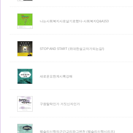
나는사회복지사로살기로했다-사회복지Q&A153
STOP AND START (위대한설교자가되는길!)
새로운요한계시록강해
구원탈락인가 거짓신자인가
웨슬리신학의근간교리와그변천 (웨슬리신학시리즈)