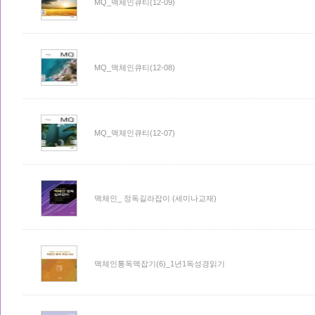
MQ_맥체인큐티(12-09)
MQ_맥체인큐티(12-08)
MQ_맥체인큐티(12-07)
맥체인_ 정독길라잡이 (세미나교재)
맥체인통독맥잡기(6)_1년1독성경읽기