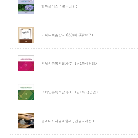
행복플러스_1분묵상 (1)
기적의복음한자 (記蹟의 福音韓字)
맥체인통독맥잡기(5)_1년1독성경읽기
맥체인통독맥잡기(4)_1년1독 성경읽기
날마다하나님과함께 ( 간증자서전 )