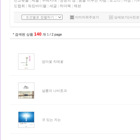
선교횃불
|
세줄
|
두레시대
|
생명의 샘
|
꿈을 이루는 사람
|
로고스
|
아침
|
기
도협회
|
워킹바이블
|
새글
|
하야북
|
해븐
이미지위주보기
상세보기(사진포
140
* 검색된 상품
개
1
/ 2 page
엄마꽃 치매꽃
샬롬의 나비효과
귀 있는 자는