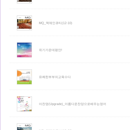
MQ_맥체인큐티(12-10)
위기가운데평안!
유쾌한부부의교육수다
아찬영(Upgrade)_아름다운찬양으로배우는영어