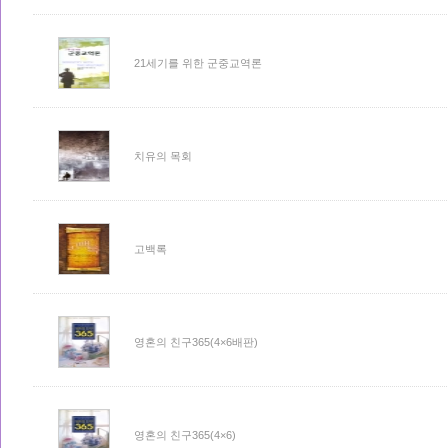
21세기를 위한 군중교역론
치유의 목회
고백록
영혼의 친구365(4×6배판)
영혼의 친구365(4×6)