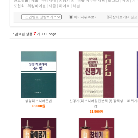
선교횃불
|
세줄
|
두레시대
|
생명의 샘
|
꿈을 이루는 사람
|
로고스
|
아침
|
기
도협회
|
워킹바이블
|
새글
|
하야북
|
해븐
이미지위주보기
상세보기(사진포
7
* 검색된 상품
개
1
/ 1 page
성경히브리어문법
신명기(히브리어원전분해 및 강해성
레위기
18,000원
경)
31,500원