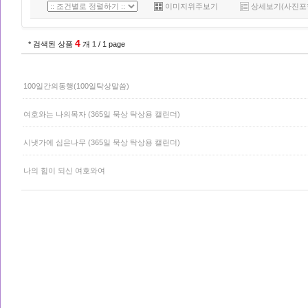
이미지위주보기
상세보기(사진포
4
* 검색된 상품
개
1
/ 1 page
100일간의동행(100일탁상말씀)
여호와는 나의목자 (365일 묵상 탁상용 캘린더)
시냇가에 심은나무 (365일 묵상 탁상용 캘린더)
나의 힘이 되신 여호와여