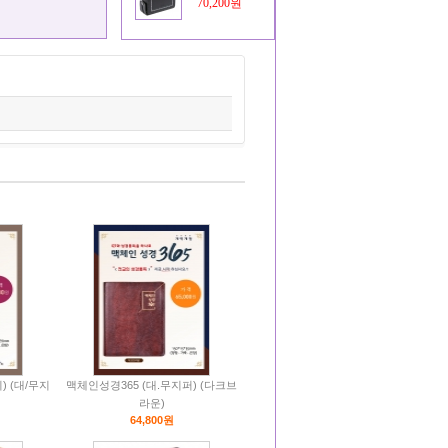
70,200원
) (대/무지
맥체인성경365 (대.무지퍼) (다크브
라운)
64,800원