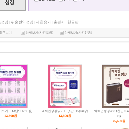
조성경
쉬운번역성경
새찬송가
출판사
한글판
|
|
|
|
위주보기
상세보기(사진포함)
상세보기(사진없음)
쓰기표 (3단: 1속50장)
맥체인성경읽기표 (4단: 1속50장)
맥체인성경365 (천연우피
13,500원
13,500원
퍼)
75,600원