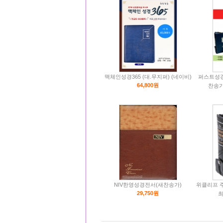
맥체인성경365 (대.무지퍼) (네이비)
퍼스트성경-
64,800원
찬송가
NIV한영성경전서(새찬송가)
위클리프 
29,750원
최