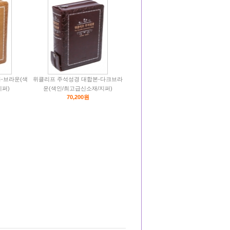
-브라운(색
위클리프 주석성경 대합본-다크브라
지퍼)
운(색인/최고급신소재/지퍼)
70,200원