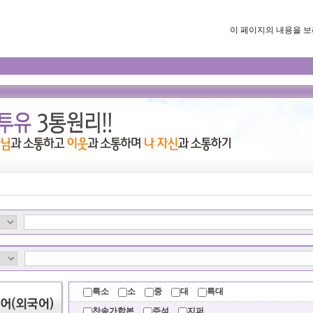
이 페이지의 내용을 보려면
특소
소
중
대
특대
찬송가합본
주석
지퍼