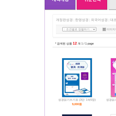
개정판성경
한영성경
외국어성경
대
|
|
|
이미지
12
* 검색된 상품
개
1
/ 1 page
성경읽기쓰기표 (3단: 1속5장)
성경읽기
9,000원