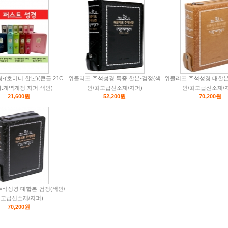
(초미니.합본)(큰글.21C
위클리프 주석성경 특중 합본-검정(색
위클리프 주석성경 대합본
.개역개정.지퍼.색인)
인/최고급신소재/지퍼)
인/최고급신소재/
21,600원
52,200원
70,200원
주석성경 대합본-검정(색인/
고급신소재/지퍼)
70,200원