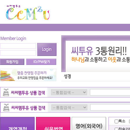
특소
찬송가