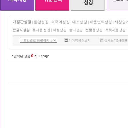
개정판성경
한영성경
외국어성경
대조성경
쉬운번역성경
새찬송
|
|
|
|
|
큰글자성경
|
휴대용 성경
|
해설성경
|
컬러성경
|
선물용성경
|
목회자용성경
|
이미지위주보기
상세보기(사진포
0
* 검색된 상품
개
1
/ page