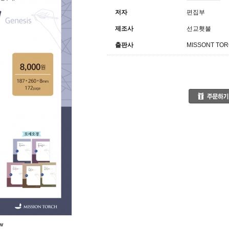
저자
편집부
제조사
선교횃불
출판사
MISSONT TO